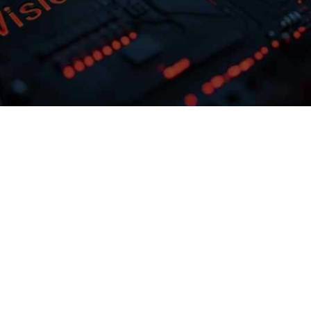
多模态多层级知识库权限管理
激活企业数据资产
灵活选择开发应
亚洲必赢问学支持文本、、图
。。亚洲
片、、、、音视频、
等结构化与非结构化知识格式有效整
合，，，， 可结合访问权限进
预约专家咨询
下载亚洲必赢问学介绍
的问
制，，保障数据安全，，