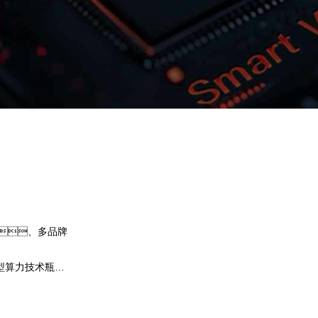
亚洲必赢问学
智算基础设施
算力调度加速
智算中心
国内外主流模型一键调用
企业私有模型高效微调训练
、多品牌
提供40+基础大模型，，可根据业务需求
用，，，尝试最佳实践效果
型算力技术瓶
必赢问学提供完整私有模型微调训练工具
集，，，帮助企业定制专属大模
预约专家咨询
下载亚洲必赢问学介绍
，，弹性
型，，，解决模型应用准确率低