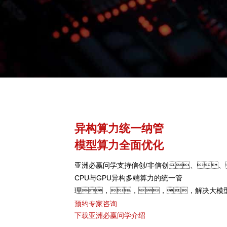
异构算力统一纳管
模型算力全面优化
亚洲必赢问学支持信创/非信创、、
CPU与GPU异构多端算力的统一管
理，，，，解决大模
颈，，，，可根据模
预约专家咨询
下载亚洲必赢问学介绍
型、、、、芯片类型